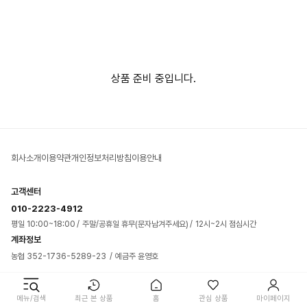
상품 준비 중입니다.
회사소개
이용약관
개인정보처리방침
이용안내
고객센터
010-2223-4912
평일 10:00~18:00
주말/공휴일 휴무(문자남겨주세요)
12시~2시 점심시간
계좌정보
농협 352-1736-5289-23
예금주 윤영호
에이치비(HB) 인터내셔날 사업자정보
메뉴/검색
최근 본 상품
홈
관심 상품
마이페이지