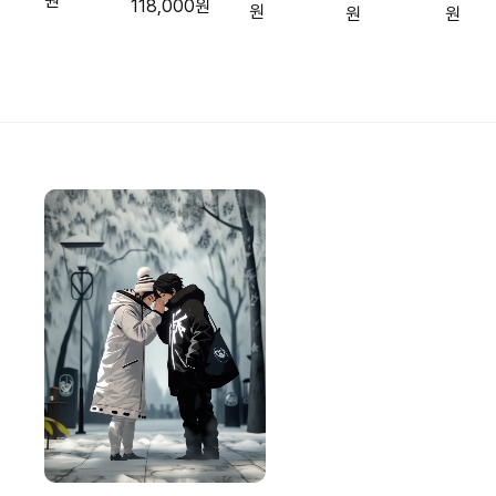
원
118,000원
하프셔츠
원
원
원