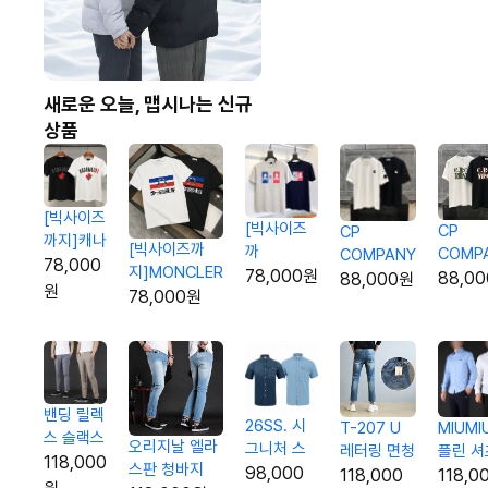
새로운 오늘, 맵시나는 신규
상품
[빅사이즈
[빅사이즈
CP
CP
까지]캐나
[빅사이즈까
까
COMP
COMPANY
다 레터링
78,000
지]MONCLER
지]PHILPP
78,000원
빈티지 
렌즈 포인트
88,0
88,000원
로고 티셔
원
카모 홀로그램
78,000원
PLEIN 스
티셔츠
티셔츠
츠
삼선 로고 티
컬로고티셔
셔츠
츠
밴딩 릴렉
26SS. 시
MIUMI
T-207 U
스 슬랙스
오리지날 엘라
그니처 스
플린 셔
레터링 면청
118,000
스판 청바지
티치 데님
98,000
바지
118,0
118,000