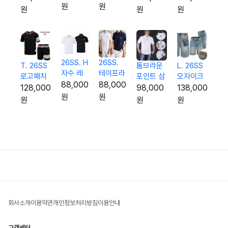
팔티
원
원
5종 양말
오버핏 셋
3p 오버
원
원
원
업
핏 셋업
26SS. H
26SS.
L. 26SS
톰브라운
T. 26SS
자수 레
테이프라
모자이크
포인트 삼
로고패치
터링 팁
인 G자수
88,000
88,000
로고 하프
선 하프 셔
시보리 반
138,000
98,000
128,000
카라 티
실켓 카
원
원
진
츠
팔 & 반바
원
원
원
셔츠
라 티셔
지 셋업
츠
회사소개
이용약관
개인정보처리방침
이용안내
고객센터