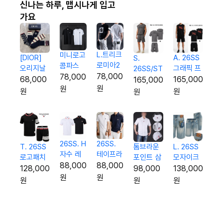
신나는 하루, 맵시나게 입고
가요
L.트리크
미니로고
[DIOR]
A. 26SS
S.
로미아2
콤파스
오리지날
그래픽 프
26SS/ST
반팔티
코튼 반
78,000
78,000
패턴Set
린팅 3p
레터링
68,000
165,000
165,000
팔티
원
원
5종 양말
오버핏 셋
3p 오버
원
원
원
업
핏 셋업
26SS. H
26SS.
L. 26SS
톰브라운
T. 26SS
자수 레
테이프라
모자이크
포인트 삼
로고패치
터링 팁
인 G자수
88,000
88,000
로고 하프
선 하프 셔
시보리 반
138,000
98,000
128,000
카라 티
실켓 카
원
원
진
츠
팔 & 반바
원
원
원
셔츠
라 티셔
지 셋업
츠