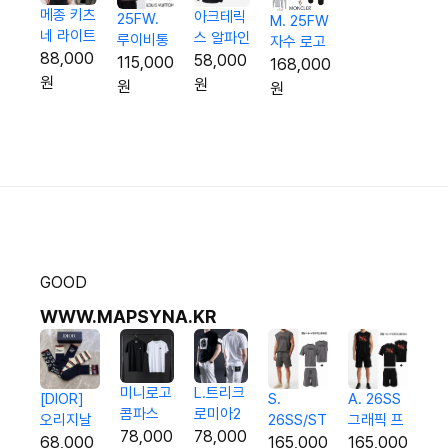
메종 키츠
아크테릭
25FW.
M. 25FW
네 라이트
스 알파인
루이비통
자수 로고
패딩점퍼
88,000
아카데미
58,000
레터링 사
115,000
후드집업
168,000
(남여공
후드 집업
각 집업
원
원
셋업
원
원
용)
(트레이
윈드자켓
닝복)
GOOD
WWW.MAPSYNA.KR
L.트리크
미니로고
[DIOR]
A. 26SS
S.
로미아2
콤파스
오리지날
그래픽 프
26SS/ST
반팔티
코튼 반
78,000
78,000
패턴Set
린팅 3p
레터링
68,000
165,000
165,000