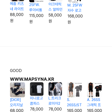
메종 키츠
아크테릭
25FW.
M. 25FW
네 라이트
스 알파인
루이비통
자수 로고
패딩점퍼
88,000
아카데미
58,000
레터링 사
115,000
후드집업
168,000
(남여공
후드 집업
각 집업
원
원
셋업
원
원
용)
(트레이
윈드자켓
닝복)
GOOD
WWW.MAPSYNA.KR
L.트리크
미니로고
[DIOR]
A. 26SS
S.
로미아2
콤파스
오리지날
그래픽 프
26SS/ST
반팔티
코튼 반
78,000
78,000
패턴Set
린팅 3p
레터링
68,000
165,000
165,000