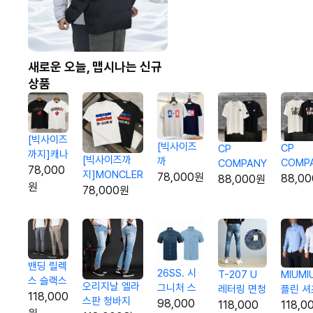
새로운 오늘, 맵시나는 신규
상품
[빅사이즈
[빅사이즈
CP
CP
까지]캐나
[빅사이즈까
까
COMP
COMPANY
다 레터링
78,000
지]MONCLER
지]PHILPP
78,000원
빈티지 
렌즈 포인트
88,0
88,000원
로고 티셔
원
카모 홀로그램
78,000원
PLEIN 스
티셔츠
티셔츠
츠
삼선 로고 티
컬로고티셔
셔츠
츠
밴딩 릴렉
26SS. 시
MIUMI
T-207 U
스 슬랙스
오리지날 엘라
그니처 스
플린 셔
레터링 면청
118,000
스판 청바지
티치 데님
98,000
바지
118,0
118,000