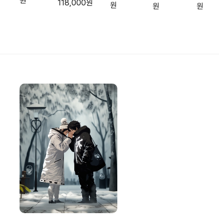
원
118,000원
하프셔츠
원
원
원