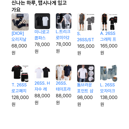
신나는 하루, 맵시나게 입고
가요
L.트리크
미니로고
[DIOR]
A. 26SS
S.
로미아2
콤파스
오리지날
그래픽 프
26SS/ST
반팔티
코튼 반
78,000
78,000
패턴Set
린팅 3p
레터링
68,000
165,000
165,000
팔티
원
원
5종 양말
오버핏 셋
3p 오버
원
원
원
업
핏 셋업
26SS. H
26SS.
L. 26SS
톰브라운
T. 26SS
자수 레
테이프라
모자이크
포인트 삼
로고패치
터링 팁
인 G자수
88,000
88,000
로고 하프
선 하프 셔
시보리 반
138,000
98,000
128,000
카라 티
실켓 카
원
원
진
츠
팔 & 반바
원
원
원
셔츠
라 티셔
지 셋업
츠