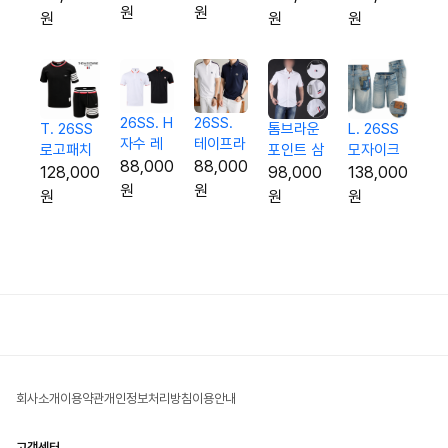
팔티
원
원
5종 양말
오버핏 셋
3p 오버
원
원
원
업
핏 셋업
26SS. H
26SS.
L. 26SS
톰브라운
T. 26SS
자수 레
테이프라
모자이크
포인트 삼
로고패치
터링 팁
인 G자수
88,000
88,000
로고 하프
선 하프 셔
시보리 반
138,000
98,000
128,000
카라 티
실켓 카
원
원
진
츠
팔 & 반바
원
원
원
셔츠
라 티셔
지 셋업
츠
회사소개
이용약관
개인정보처리방침
이용안내
고객센터