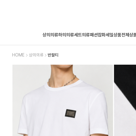
상의의류
하의의류
세트의류
패션잡화
세일상품
전체상
HOME
상의의류
반팔티