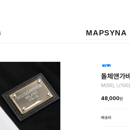
MAPSYNA
품
돌체앤가바
M(95), L(100)
48,000
원
배송비