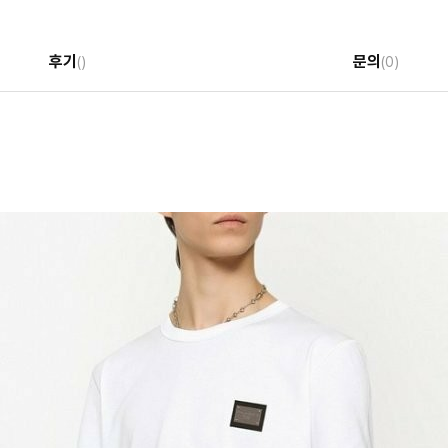
후기
문의
()
(0)