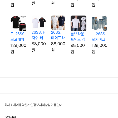
팔티
원
원
5종 양말
오버핏 셋
3p 오버
원
원
원
업
핏 셋업
26SS. H
26SS.
L. 26SS
톰브라운
T. 26SS
자수 레
테이프라
모자이크
포인트 삼
로고패치
터링 팁
인 G자수
88,000
88,000
로고 하프
선 하프 셔
시보리 반
138,000
98,000
128,000
카라 티
실켓 카
원
원
진
츠
팔 & 반바
원
원
원
셔츠
라 티셔
지 셋업
츠
회사소개
이용약관
개인정보처리방침
이용안내
고객센터