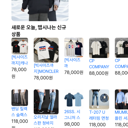
새로운 오늘, 맵시나는 신규
상품
[빅사이즈
[빅사이즈
CP
CP
까지]캐나
[빅사이즈까
까
COMP
COMPANY
다 레터링
78,000
지]MONCLER
지]PHILPP
78,000원
빈티지 
렌즈 포인트
88,0
88,000원
로고 티셔
원
카모 홀로그램
78,000원
PLEIN 스
티셔츠
티셔츠
츠
삼선 로고 티
컬로고티셔
셔츠
츠
밴딩 릴렉
26SS. 시
MIUMI
T-207 U
스 슬랙스
오리지날 엘라
그니처 스
플린 셔
레터링 면청
118,000
스판 청바지
티치 데님
98,000
바지
118,0
118,000