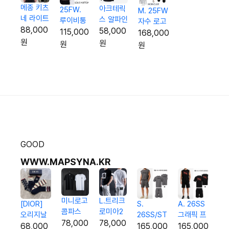
메종 키츠
아크테릭
25FW.
M. 25FW
네 라이트
스 알파인
루이비통
자수 로고
패딩점퍼
88,000
아카데미
58,000
레터링 사
115,000
후드집업
168,000
(남여공
후드 집업
각 집업
원
원
셋업
원
원
용)
(트레이
윈드자켓
닝복)
GOOD
WWW.MAPSYNA.KR
L.트리크
미니로고
[DIOR]
A. 26SS
S.
로미아2
콤파스
오리지날
그래픽 프
26SS/ST
반팔티
코튼 반
78,000
78,000
패턴Set
린팅 3p
레터링
68,000
165,000
165,000