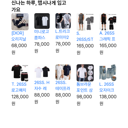
신나는 하루, 맵시나게 입고
가요
L.트리크
미니로고
[DIOR]
A. 26SS
S.
로미아2
콤파스
오리지날
그래픽 프
26SS/ST
반팔티
코튼 반
78,000
78,000
패턴Set
린팅 3p
레터링
68,000
165,000
165,000
팔티
원
원
5종 양말
오버핏 셋
3p 오버
원
원
원
업
핏 셋업
26SS. H
26SS.
L. 26SS
톰브라운
T. 26SS
자수 레
테이프라
모자이크
포인트 삼
로고패치
터링 팁
인 G자수
88,000
88,000
로고 하프
선 하프 셔
시보리 반
138,000
98,000
128,000
카라 티
실켓 카
원
원
진
츠
팔 & 반바
원
원
원
셔츠
라 티셔
지 셋업
츠