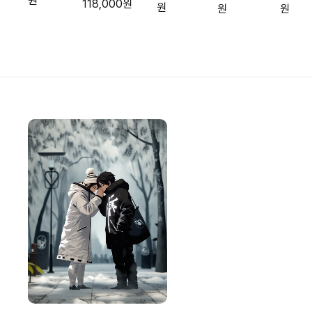
원
118,000원
하프셔츠
원
원
원